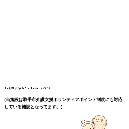
ボランティアと一重に言っても様々な活動があります。
行事やクラブ活動のお手伝いから入居者様への話し相手や園
内の清掃、入居者様のシーツや
枕カバーなど、ベッドメイキングのお手伝いなどもあり、
めぐみの杜ではこれからも【私にも何か出来ることがあるか
もしれない】と
お思いの方がおりましたらご連絡をお待ちしております。
生活がより豊かになるよう、あなたのお力を入居者様にお貸
し頂けないでしょうか？
(当施設は取手市介護支援ボランティアポイント制度にも対応
している施設となってます。）