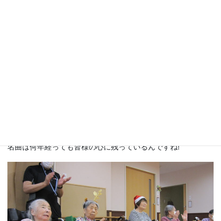
♪う～さ～ぎ 追～いし～
と「ふるさと」の大合唱♪
アンコールの声にお応えして2回戦！
名曲は何年経っても皆様の心に残っているんですね!